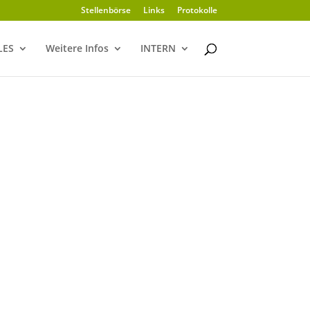
Stellenbörse
Links
Protokolle
LES
Weitere Infos
INTERN