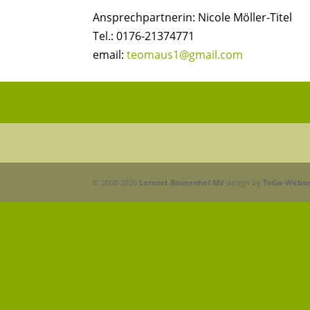
Ansprechpartnerin: Nicole Möller-Titel
Tel.: 0176-21374771
email:
teomaus1@gmail.com
© 2008-2026
Lernort Bauernhof MV
design by
ToGa-Webse