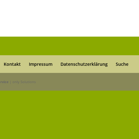
Kontakt
Impressum
Datenschutzerklärung
Suche
rvice
| only Solutions