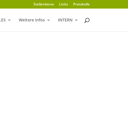
Stellenbörse
Links
Protokolle
LES
Weitere Infos
INTERN