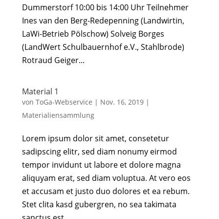
Dummerstorf 10:00 bis 14:00 Uhr Teilnehmer
Ines van den Berg-Redepenning (Landwirtin,
LaWi-Betrieb Pölschow) Solveig Borges
(LandWert Schulbauernhof e.V., Stahlbrode)
Rotraud Geiger...
Material 1
von
ToGa-Webservice
|
Nov. 16, 2019
|
Materialiensammlung
Lorem ipsum dolor sit amet, consetetur
sadipscing elitr, sed diam nonumy eirmod
tempor invidunt ut labore et dolore magna
aliquyam erat, sed diam voluptua. At vero eos
et accusam et justo duo dolores et ea rebum.
Stet clita kasd gubergren, no sea takimata
sanctus est...